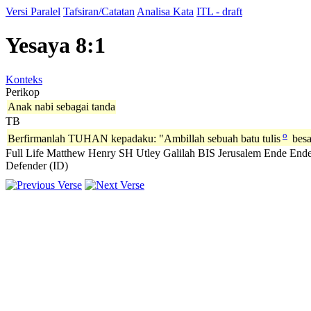
Versi Paralel
Tafsiran/Catatan
Analisa Kata
ITL - draft
Yesaya 8:1
Konteks
Perikop
Anak nabi sebagai tanda
TB
o
Berfirmanlah TUHAN kepadaku: "Ambillah sebuah batu tulis
besa
Full Life
Matthew Henry
SH
Utley
Galilah
BIS
Jerusalem
Ende
Ende
Defender (ID)