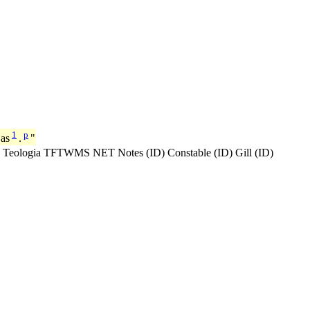
1
p
Bas
.
"
 Teologia
TFTWMS
NET Notes (ID)
Constable (ID)
Gill (ID)