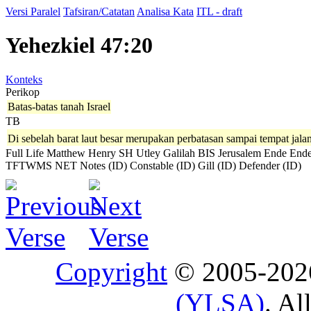
Versi Paralel
Tafsiran/Catatan
Analisa Kata
ITL - draft
Yehezkiel 47:20
Konteks
Perikop
Batas-batas tanah Israel
TB
Di sebelah barat laut besar merupakan perbatasan sampai tempat jal
Full Life
Matthew Henry
SH
Utley
Galilah
BIS
Jerusalem
Ende
Ende
TFTWMS
NET Notes (ID)
Constable (ID)
Gill (ID)
Defender (ID)
Copyright
© 2005-20
(YLSA)
. Al