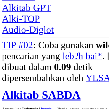
Alkitab GPT
Alki-TOP
Audio-Diglot
TIP #02
: Coba gunakan
wi
pencarian yang
leb?h
bai*
. 
dibuat dalam
0.09
detik
dipersembahkan oleh
YLS
Alkitab SABDA
Antarmuka :
Indonesia
|
Inggris
Versi :