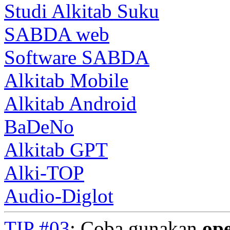
Studi Alkitab Suku
SABDA web
Software SABDA
Alkitab Mobile
Alkitab Android
BaDeNo
Alkitab GPT
Alki-TOP
Audio-Diglot
TIP #03
: Coba gunakan
op