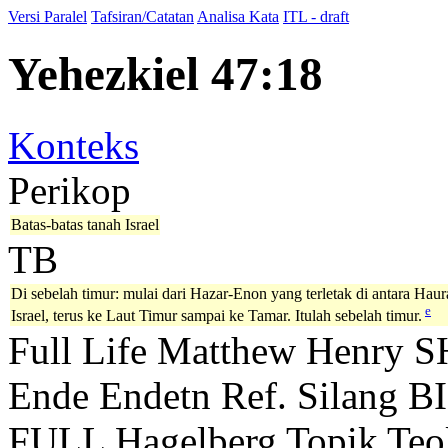
Versi Paralel
Tafsiran/Catatan
Analisa Kata
ITL - draft
Yehezkiel 47:18
Konteks
Perikop
Batas-batas tanah Israel
TB
Di sebelah timur: mulai dari Hazar-Enon yang terletak di antara Hau
e
Israel, terus ke Laut Timur sampai ke Tamar. Itulah sebelah timur.
Full Life
Matthew Henry
S
Ende
Endetn
Ref. Silang B
FULL
Hagelberg
Topik Teo