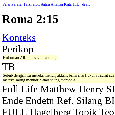
Versi Paralel
Tafsiran/Catatan
Analisa Kata
ITL - draft
Roma 2:15
Konteks
Perikop
Hukuman Allah atas semua orang
TB
Sebab dengan itu mereka menunjukkan, bahwa isi hukum Taurat ada ter
mereka saling menuduh atau saling membela.
Full Life
Matthew Henry
S
Ende
Endetn
Ref. Silang B
FULL
Hagelberg
Topik Teo