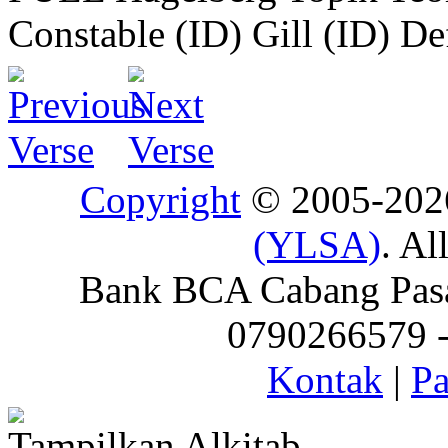
Constable (ID)
Gill (ID)
De
Copyright
© 2005-20
(YLSA)
. Al
Bank BCA Cabang Pasar
0790266579 - 
Kontak
|
Pa
Tampilkan Alkitab