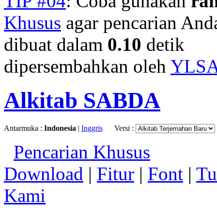
TIP #04
: Coba gunakan
ra
Khusus
agar pencarian Anda 
dibuat dalam
0.10
detik
dipersembahkan oleh
YLS
Alkitab SABDA
Antarmuka :
Indonesia
|
Inggris
Versi :
Pencarian Khusus
Download
|
Fitur
|
Font
|
Tu
Kami