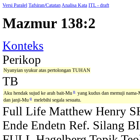
Versi Paralel
Tafsiran/Catatan
Analisa Kata
ITL - draft
Mazmur 138:2
Konteks
Perikop
Nyanyian syukur atas pertolongan TUHAN
TB
n
Aku hendak sujud ke arah bait-Mu
yang kudus dan memuji nama-
q
dan janji-Mu
melebihi segala sesuatu.
Full Life
Matthew Henry
S
Ende
Endetn
Ref. Silang B
FULL
Hagelberg
Topik Teo