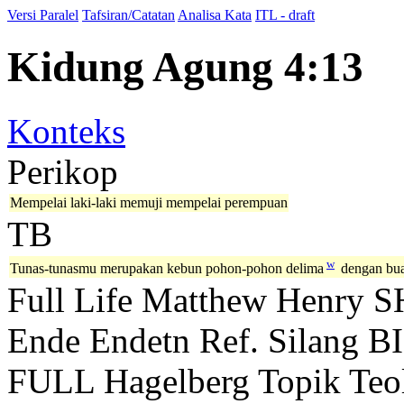
Versi Paralel
Tafsiran/Catatan
Analisa Kata
ITL - draft
Kidung Agung 4:13
Konteks
Perikop
Mempelai laki-laki memuji mempelai perempuan
TB
w
Tunas-tunasmu merupakan kebun pohon-pohon delima
dengan bua
Full Life
Matthew Henry
S
Ende
Endetn
Ref. Silang B
FULL
Hagelberg
Topik Teo