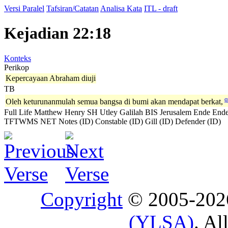
Versi Paralel
Tafsiran/Catatan
Analisa Kata
ITL - draft
Kejadian 22:18
Konteks
Perikop
Kepercayaan Abraham diuji
TB
q
Oleh keturunanmulah semua bangsa di bumi akan mendapat berkat,
Full Life
Matthew Henry
SH
Utley
Galilah
BIS
Jerusalem
Ende
Ende
TFTWMS
NET Notes (ID)
Constable (ID)
Gill (ID)
Defender (ID)
Copyright
© 2005-20
(YLSA)
. Al