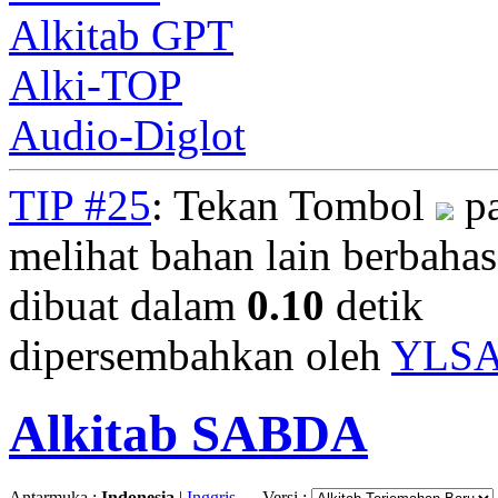
Alkitab GPT
Alki-TOP
Audio-Diglot
TIP #25
: Tekan Tombol
pa
melihat bahan lain berbahasa
dibuat dalam
0.10
detik
dipersembahkan oleh
YLS
Alkitab SABDA
Antarmuka :
Indonesia
|
Inggris
Versi :