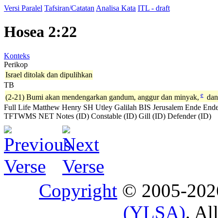
Versi Paralel
Tafsiran/Catatan
Analisa Kata
ITL - draft
Hosea 2:22
Konteks
Perikop
Israel ditolak dan dipulihkan
TB
e
(2-21) Bumi akan mendengarkan gandum, anggur dan minyak,
dan
Full Life
Matthew Henry
SH
Utley
Galilah
BIS
Jerusalem
Ende
Ende
TFTWMS
NET Notes (ID)
Constable (ID)
Gill (ID)
Defender (ID)
Copyright
© 2005-20
(YLSA)
. Al