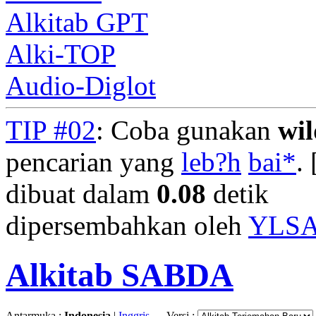
Alkitab GPT
Alki-TOP
Audio-Diglot
TIP #02
: Coba gunakan
wi
pencarian yang
leb?h
bai*
. 
dibuat dalam
0.08
detik
dipersembahkan oleh
YLS
Alkitab SABDA
Antarmuka :
Indonesia
|
Inggris
Versi :