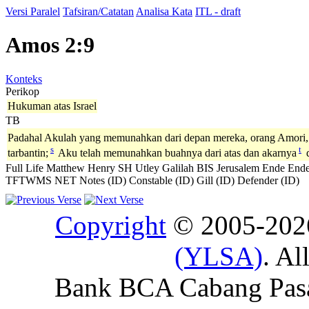
Versi Paralel
Tafsiran/Catatan
Analisa Kata
ITL - draft
Amos 2:9
Konteks
Perikop
Hukuman atas Israel
TB
Padahal Akulah yang memunahkan dari depan mereka, orang Amori,
s
t
tarbantin;
Aku telah memunahkan buahnya dari atas dan akarnya
d
Full Life
Matthew Henry
SH
Utley
Galilah
BIS
Jerusalem
Ende
Ende
TFTWMS
NET Notes (ID)
Constable (ID)
Gill (ID)
Defender (ID)
Copyright
© 2005-20
(YLSA)
. Al
Bank BCA Cabang Pasar