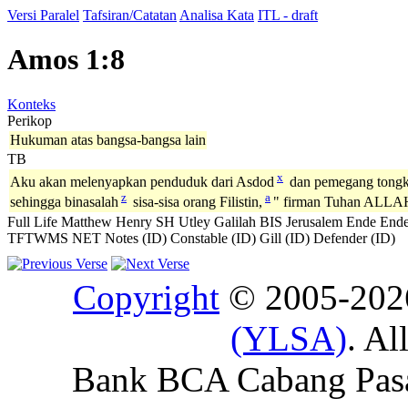
Versi Paralel
Tafsiran/Catatan
Analisa Kata
ITL - draft
Amos 1:8
Konteks
Perikop
Hukuman atas bangsa-bangsa lain
TB
x
Aku akan melenyapkan penduduk dari Asdod
dan pemegang tongka
z
a
sehingga binasalah
sisa-sisa orang Filistin,
" firman Tuhan ALLA
Full Life
Matthew Henry
SH
Utley
Galilah
BIS
Jerusalem
Ende
Ende
TFTWMS
NET Notes (ID)
Constable (ID)
Gill (ID)
Defender (ID)
Copyright
© 2005-20
(YLSA)
. Al
Bank BCA Cabang Pasar