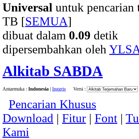
Universal
untuk pencarian t
TB [
SEMUA
]
dibuat dalam
0.09
detik
dipersembahkan oleh
YLS
Alkitab SABDA
Antarmuka :
Indonesia
|
Inggris
Versi :
Pencarian Khusus
Download
|
Fitur
|
Font
|
Tu
Kami