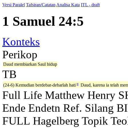
Versi Paralel
Tafsiran/Catatan
Analisa Kata
ITL - draft
1 Samuel 24:5
Konteks
Perikop
Daud membiarkan Saul hidup
TB
p
(24-6) Kemudian berdebar-debarlah hati
Daud, karena ia telah me
Full Life
Matthew Henry
S
Ende
Endetn
Ref. Silang B
FULL
Hagelberg
Topik Teo