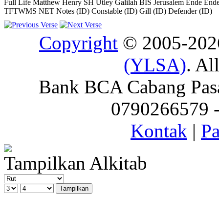
Full Life
Matthew Henry
SH
Utley
Galilah
BIS
Jerusalem
Ende
Ende
TFTWMS
NET Notes (ID)
Constable (ID)
Gill (ID)
Defender (ID)
Copyright
© 2005-20
(YLSA)
. Al
Bank BCA Cabang Pasar
0790266579 - 
Kontak
|
Pa
Tampilkan Alkitab