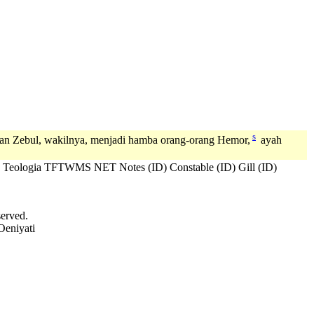
s
dan Zebul, wakilnya, menjadi hamba orang-orang Hemor,
ayah
 Teologia
TFTWMS
NET Notes (ID)
Constable (ID)
Gill (ID)
served.
Oeniyati