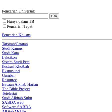
Pencarian Universal:
Hanya dalam TB
Pencarian Tepat
Pencarian Khusus
Tafsiran/Catatan
Studi Kamus
Studi Kata
Leksikon
Sistem Studi Peta
Ilustrasi Khotbah
Ekspositori
Gambar
Resource
Bacaan Alkitab Harian
The Bible Project
Tetelestai
Studi Alkitab Suku
SABDA web
Software SABDA
Alkitab Mobile