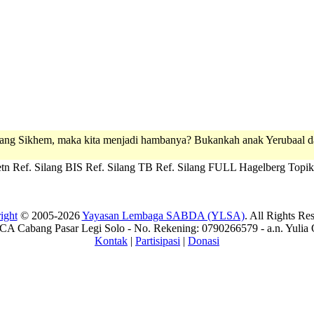
orang Sikhem, maka kita menjadi hambanya? Bukankah anak Yerubaal 
tn
Ref. Silang BIS
Ref. Silang TB
Ref. Silang FULL
Hagelberg
Topik
ight
© 2005-2026
Yayasan Lembaga SABDA (YLSA)
. All Rights Re
A Cabang Pasar Legi Solo - No. Rekening: 0790266579 - a.n. Yulia 
Kontak
|
Partisipasi
|
Donasi