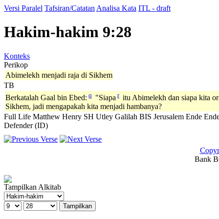
Versi Paralel
Tafsiran/Catatan
Analisa Kata
ITL - draft
Hakim-hakim 9:28
Konteks
Perikop
Abimelekh menjadi raja di Sikhem
TB
q
r
Berkatalah Gaal bin Ebed:
"Siapa
itu Abimelekh dan siapa kita 
Sikhem, jadi mengapakah kita menjadi hambanya?
Full Life
Matthew Henry
SH
Utley
Galilah
BIS
Jerusalem
Ende
Ende
Defender (ID)
Copyr
Bank BC
Tampilkan Alkitab