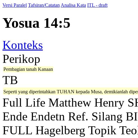
Versi Paralel
Tafsiran/Catatan
Analisa Kata
ITL - draft
Yosua 14:5
Konteks
Perikop
Pembagian tanah Kanaan
TB
Seperti yang diperintahkan TUHAN kepada Musa, demikianlah diperbua
Full Life
Matthew Henry
S
Ende
Endetn
Ref. Silang B
FULL
Hagelberg
Topik Teo