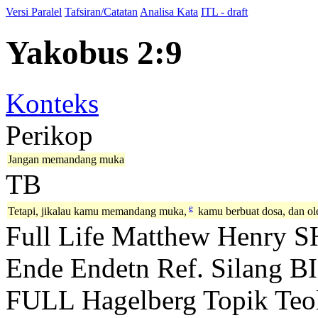
Versi Paralel
Tafsiran/Catatan
Analisa Kata
ITL - draft
Yakobus 2:9
Konteks
Perikop
Jangan memandang muka
TB
e
Tetapi, jikalau kamu memandang muka,
kamu berbuat dosa, dan ol
Full Life
Matthew Henry
S
Ende
Endetn
Ref. Silang B
FULL
Hagelberg
Topik Teo