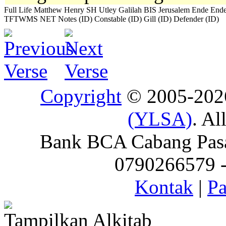
Full Life
Matthew Henry
SH
Utley
Galilah
BIS
Jerusalem
Ende
Ende
TFTWMS
NET Notes (ID)
Constable (ID)
Gill (ID)
Defender (ID)
Copyright
© 2005-20
(YLSA)
. Al
Bank BCA Cabang Pasar
0790266579 - 
Kontak
|
Pa
Tampilkan Alkitab