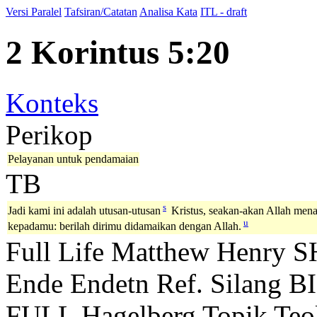
Versi Paralel
Tafsiran/Catatan
Analisa Kata
ITL - draft
2 Korintus 5:20
Konteks
Perikop
Pelayanan untuk pendamaian
TB
s
Jadi kami ini adalah utusan-utusan
Kristus, seakan-akan Allah mena
u
kepadamu: berilah dirimu didamaikan dengan Allah.
Full Life
Matthew Henry
S
Ende
Endetn
Ref. Silang B
FULL
Hagelberg
Topik Teo