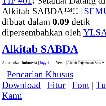
TIP #01
: Selamat Datang d
Alkitab SABDA™!! [
SEM
dibuat dalam
0.09
detik
dipersembahkan oleh
YLS
Alkitab SABDA
Antarmuka :
Indonesia
|
Inggris
Versi :
Pencarian Khusus
Download
|
Fitur
|
Font
|
Tu
Kami