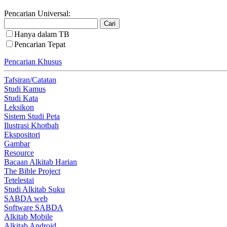
Pencarian Universal:
Hanya dalam TB
Pencarian Tepat
Pencarian Khusus
Tafsiran/Catatan
Studi Kamus
Studi Kata
Leksikon
Sistem Studi Peta
Ilustrasi Khotbah
Ekspositori
Gambar
Resource
Bacaan Alkitab Harian
The Bible Project
Tetelestai
Studi Alkitab Suku
SABDA web
Software SABDA
Alkitab Mobile
Alkitab Android