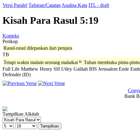
Versi Paralel
Tafsiran/Catatan
Analisa Kata
ITL - draft
Kisah Para Rasul 5:19
Konteks
Perikop
Rasul-rasul dilepaskan dari penjara
TB
w
Tetapi waktu malam seorang malaikat
Tuhan membuka pintu-pintu 
Full Life
Matthew Henry
SH
Utley
Galilah
BIS
Jerusalem
Ende
Ende
Defender (ID)
Copyr
Bank BC
Tampilkan Alkitab