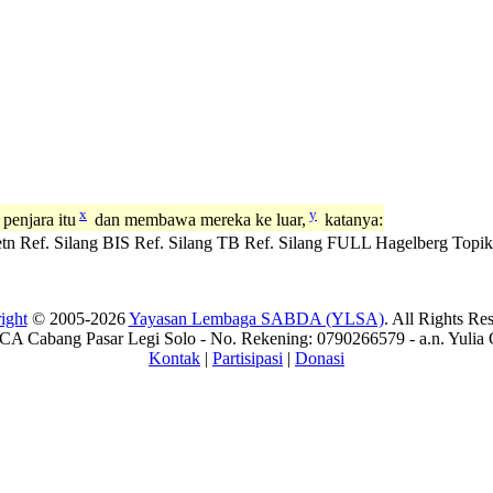
x
y
penjara itu
dan membawa mereka ke luar,
katanya:
tn
Ref. Silang BIS
Ref. Silang TB
Ref. Silang FULL
Hagelberg
Topik
ight
© 2005-2026
Yayasan Lembaga SABDA (YLSA)
. All Rights Re
A Cabang Pasar Legi Solo - No. Rekening: 0790266579 - a.n. Yulia 
Kontak
|
Partisipasi
|
Donasi