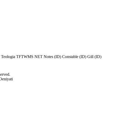
 Teologia
TFTWMS
NET Notes (ID)
Constable (ID)
Gill (ID)
served.
Oeniyati