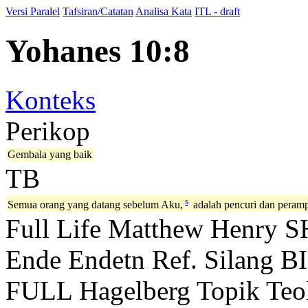
Versi Paralel
Tafsiran/Catatan
Analisa Kata
ITL - draft
Yohanes 10:8
Konteks
Perikop
Gembala yang baik
TB
s
Semua orang yang datang sebelum Aku,
adalah pencuri dan peram
Full Life
Matthew Henry
S
Ende
Endetn
Ref. Silang B
FULL
Hagelberg
Topik Teo