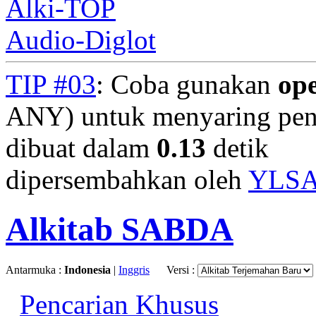
Alki-TOP
Audio-Diglot
TIP #03
: Coba gunakan
op
ANY) untuk menyaring penc
dibuat dalam
0.13
detik
dipersembahkan oleh
YLS
Alkitab SABDA
Antarmuka :
Indonesia
|
Inggris
Versi :
Pencarian Khusus