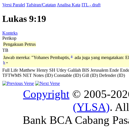
Versi Paralel
Tafsiran/Catatan
Analisa Kata
ITL - draft
Lukas 9:19
Konteks
Perikop
Pengakuan Petrus
TB
a
Jawab mereka: "Yohanes Pembaptis,
ada juga yang mengatakan: Eli
b
"
Full Life
Matthew Henry
SH
Utley
Galilah
BIS
Jerusalem
Ende
Ende
TFTWMS
NET Notes (ID)
Constable (ID)
Gill (ID)
Defender (ID)
Copyright
© 2005-20
(YLSA)
. Al
Bank BCA Cabang Pasar