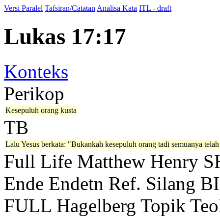
Versi Paralel
Tafsiran/Catatan
Analisa Kata
ITL - draft
Lukas 17:17
Konteks
Perikop
Kesepuluh orang kusta
TB
Lalu Yesus berkata:
"Bukankah kesepuluh orang tadi semuanya telah 
Full Life
Matthew Henry
S
Ende
Endetn
Ref. Silang B
FULL
Hagelberg
Topik Teo