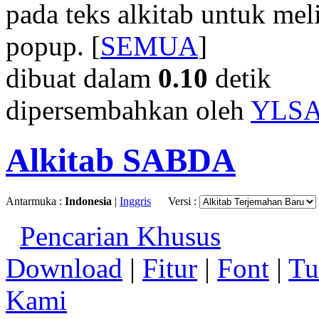
pada teks alkitab untuk meli
popup. [
SEMUA
]
dibuat dalam
0.10
detik
dipersembahkan oleh
YLS
Alkitab SABDA
Antarmuka :
Indonesia
|
Inggris
Versi :
Pencarian Khusus
Download
|
Fitur
|
Font
|
Tu
Kami