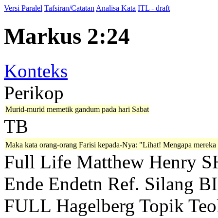
Versi Paralel
Tafsiran/Catatan
Analisa Kata
ITL - draft
Markus 2:24
Konteks
Perikop
Murid-murid memetik gandum pada hari Sabat
TB
Maka kata orang-orang Farisi kepada-Nya: "Lihat! Mengapa mereka b
Full Life
Matthew Henry
S
Ende
Endetn
Ref. Silang B
FULL
Hagelberg
Topik Teo