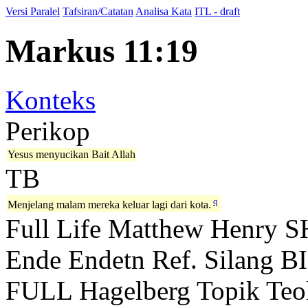
Versi Paralel
Tafsiran/Catatan
Analisa Kata
ITL - draft
Markus 11:19
Konteks
Perikop
Yesus menyucikan Bait Allah
TB
q
Menjelang malam mereka keluar lagi dari kota.
Full Life
Matthew Henry
S
Ende
Endetn
Ref. Silang B
FULL
Hagelberg
Topik Teo