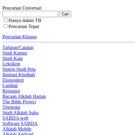
Pencarian Universal:
Hanya dalam TB
Pencarian Tepat
Pencarian Khusus
Tafsiran/Catatan
Studi Kamus
Studi Kata
Leksikon
Sistem Studi Peta
Ilustrasi Khotbah
Ekspositori
Gambar
Resource
Bacaan Alkitab Harian
The Bible Project
Tetelestai
Studi Alkitab Suku
SABDA web
Software SABDA
Alkitab Mobile
Alkitab Android