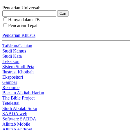
Pencarian Universal:
Hanya dalam TB
Pencarian Tepat
Pencarian Khusus
Tafsiran/Catatan
Studi Kamus
Studi Kata
Leksikon
Sistem Studi Peta
Ilustrasi Khotbah
Ekspositori
Gambar
Resource
Bacaan Alkitab Harian
The Bible Project
Tetelestai
Studi Alkitab Suku
SABDA web
Software SABDA
Alkitab Mobile
Alkitab Android