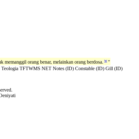
w
k memanggil orang benar, melainkan orang berdosa.
"
 Teologia
TFTWMS
NET Notes (ID)
Constable (ID)
Gill (ID)
served.
Oeniyati