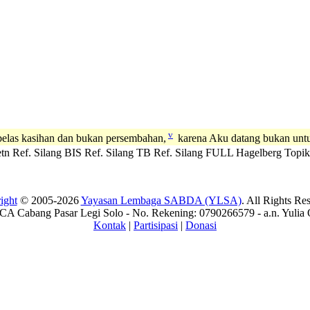
v
h belas kasihan dan bukan persembahan,
karena Aku datang bukan untu
tn
Ref. Silang BIS
Ref. Silang TB
Ref. Silang FULL
Hagelberg
Topik
ight
© 2005-2026
Yayasan Lembaga SABDA (YLSA)
. All Rights Re
A Cabang Pasar Legi Solo - No. Rekening: 0790266579 - a.n. Yulia 
Kontak
|
Partisipasi
|
Donasi