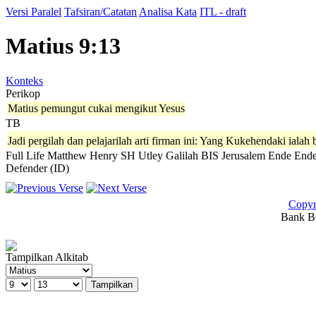
Versi Paralel
Tafsiran/Catatan
Analisa Kata
ITL - draft
Matius 9:13
Konteks
Perikop
Matius pemungut cukai mengikut Yesus
TB
Jadi pergilah dan pelajarilah arti firman ini: Yang Kukehendaki iala
Full Life
Matthew Henry
SH
Utley
Galilah
BIS
Jerusalem
Ende
Ende
Defender (ID)
Copyr
Bank BC
Tampilkan Alkitab