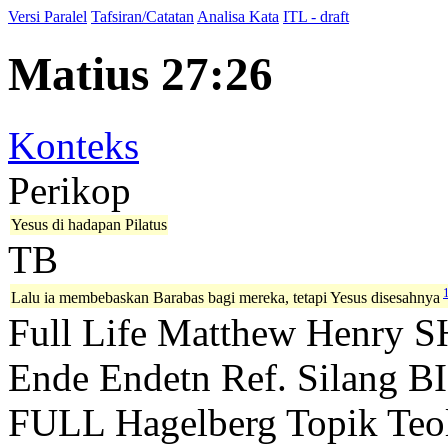
Versi Paralel
Tafsiran/Catatan
Analisa Kata
ITL - draft
Matius 27:26
Konteks
Perikop
Yesus di hadapan Pilatus
TB
Lalu ia membebaskan Barabas bagi mereka, tetapi Yesus disesahnya
Full Life
Matthew Henry
S
Ende
Endetn
Ref. Silang B
FULL
Hagelberg
Topik Teo