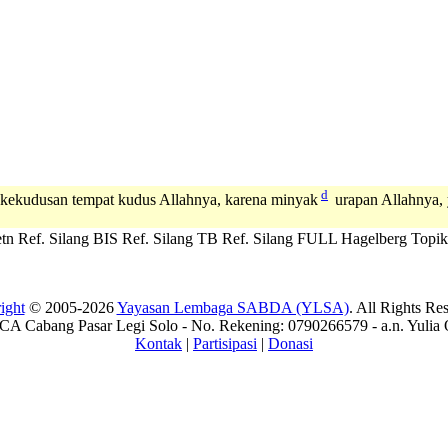
d
 kekudusan tempat kudus Allahnya, karena minyak
urapan Allahnya, 
tn
Ref. Silang BIS
Ref. Silang TB
Ref. Silang FULL
Hagelberg
Topik
ight
© 2005-2026
Yayasan Lembaga SABDA (YLSA)
. All Rights Re
A Cabang Pasar Legi Solo - No. Rekening: 0790266579 - a.n. Yulia 
Kontak
|
Partisipasi
|
Donasi