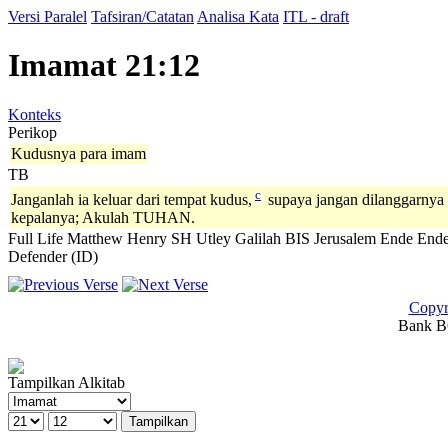
Versi Paralel
Tafsiran/Catatan
Analisa Kata
ITL - draft
Imamat 21:12
Konteks
Perikop
Kudusnya para imam
TB
c
Janganlah ia keluar dari tempat kudus,
supaya jangan dilanggarnya
kepalanya; Akulah TUHAN.
Full Life
Matthew Henry
SH
Utley
Galilah
BIS
Jerusalem
Ende
Ende
Defender (ID)
Copyr
Bank BC
Tampilkan Alkitab