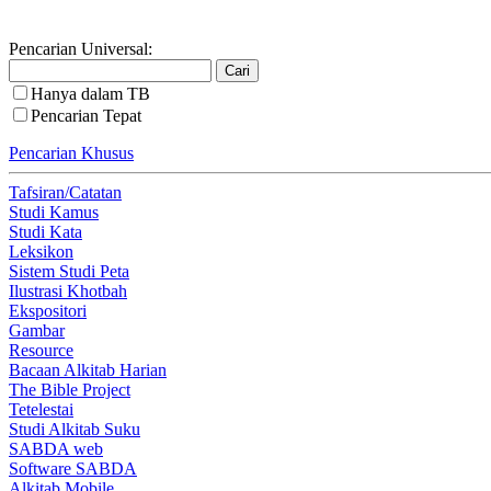
Pencarian Universal:
Hanya dalam TB
Pencarian Tepat
Pencarian Khusus
Tafsiran/Catatan
Studi Kamus
Studi Kata
Leksikon
Sistem Studi Peta
Ilustrasi Khotbah
Ekspositori
Gambar
Resource
Bacaan Alkitab Harian
The Bible Project
Tetelestai
Studi Alkitab Suku
SABDA web
Software SABDA
Alkitab Mobile