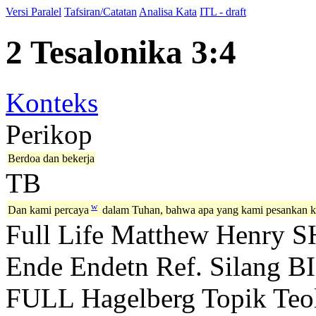
Versi Paralel
Tafsiran/Catatan
Analisa Kata
ITL - draft
2 Tesalonika 3:4
Konteks
Perikop
Berdoa dan bekerja
TB
w
Dan kami percaya
dalam Tuhan, bahwa apa yang kami pesankan k
Full Life
Matthew Henry
S
Ende
Endetn
Ref. Silang B
FULL
Hagelberg
Topik Teo