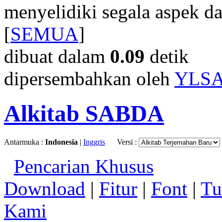
menyelidiki segala aspek dar
[
SEMUA
]
dibuat dalam
0.09
detik
dipersembahkan oleh
YLS
Alkitab SABDA
Antarmuka :
Indonesia
|
Inggris
Versi :
Pencarian Khusus
Download
|
Fitur
|
Font
|
Tu
Kami