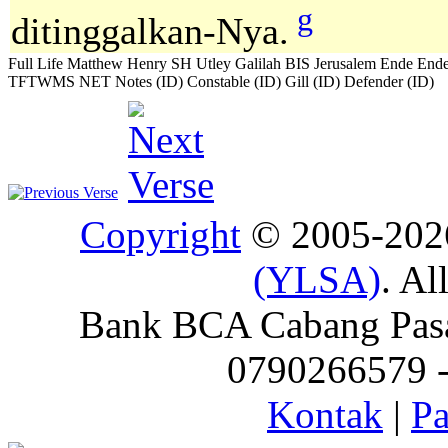
g
ditinggalkan-Nya.
Full Life
Matthew Henry
SH
Utley
Galilah
BIS
Jerusalem
Ende
Ende
TFTWMS
NET Notes (ID)
Constable (ID)
Gill (ID)
Defender (ID)
Copyright
© 2005-20
(YLSA)
. Al
Bank BCA Cabang Pasar
0790266579 - 
Kontak
|
Pa