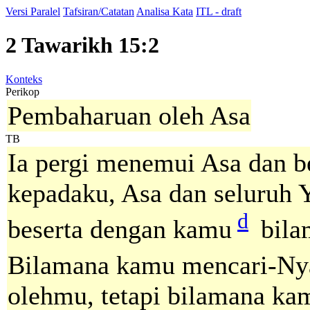
Versi Paralel
Tafsiran/Catatan
Analisa Kata
ITL - draft
2 Tawarikh 15:2
Konteks
Perikop
Pembaharuan oleh Asa
TB
Ia pergi menemui Asa dan b
kepadaku, Asa dan seluru
d
beserta dengan kamu
bila
Bilamana kamu mencari-Ny
olehmu, tetapi bilamana k