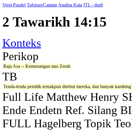
Versi Paralel
Tafsiran/Catatan
Analisa Kata
ITL - draft
2 Tawarikh 14:15
Konteks
Perikop
Raja Asa -- Kemenangan atas Zerah
TB
Tenda-tenda pemilik ternakpun direbut mereka, dan banyak kambing 
Full Life
Matthew Henry
S
Ende
Endetn
Ref. Silang B
FULL
Hagelberg
Topik Teo