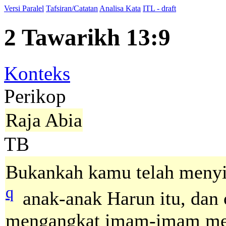
Versi Paralel
Tafsiran/Catatan
Analisa Kata
ITL - draft
2 Tawarikh 13:9
Konteks
Perikop
Raja Abia
TB
Bukankah kamu telah meny
q
anak-anak Harun itu, dan 
mengangkat imam-imam men