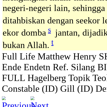
negeri-negeri lain, sehingga
ditahbiskan dengan seekor 
s
ekor domba
jantan, dijad
t
bukan Allah.
Full Life
Matthew Henry
S
Ende
Endetn
Ref. Silang B
FULL
Hagelberg
Topik Teo
Constable (ID)
Gill (ID)
De