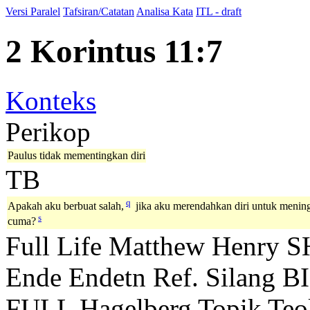
Versi Paralel
Tafsiran/Catatan
Analisa Kata
ITL - draft
2 Korintus 11:7
Konteks
Perikop
Paulus tidak mementingkan diri
TB
q
Apakah aku berbuat salah,
jika aku merendahkan diri untuk mening
s
cuma?
Full Life
Matthew Henry
S
Ende
Endetn
Ref. Silang B
FULL
Hagelberg
Topik Teo