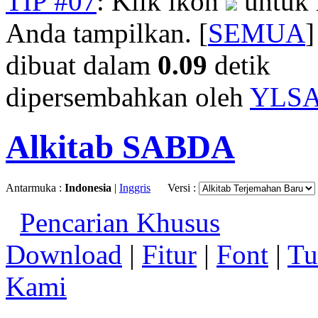
TIP #07
: Klik ikon
untuk 
Anda tampilkan. [
SEMUA
]
dibuat dalam
0.09
detik
dipersembahkan oleh
YLS
Alkitab SABDA
Antarmuka :
Indonesia
|
Inggris
Versi :
Pencarian Khusus
Download
|
Fitur
|
Font
|
Tu
Kami