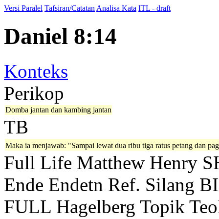
Versi Paralel
Tafsiran/Catatan
Analisa Kata
ITL - draft
Daniel 8:14
Konteks
Perikop
Domba jantan dan kambing jantan
TB
Maka ia menjawab: "Sampai lewat dua ribu tiga ratus petang dan pagi
Full Life
Matthew Henry
S
Ende
Endetn
Ref. Silang B
FULL
Hagelberg
Topik Teo