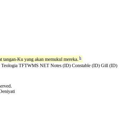
b
at tangan-Ku yang akan memukul mereka.
 Teologia
TFTWMS
NET Notes (ID)
Constable (ID)
Gill (ID)
served.
Oeniyati