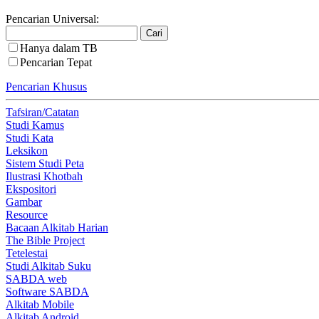
Pencarian Universal:
Hanya dalam TB
Pencarian Tepat
Pencarian Khusus
Tafsiran/Catatan
Studi Kamus
Studi Kata
Leksikon
Sistem Studi Peta
Ilustrasi Khotbah
Ekspositori
Gambar
Resource
Bacaan Alkitab Harian
The Bible Project
Tetelestai
Studi Alkitab Suku
SABDA web
Software SABDA
Alkitab Mobile
Alkitab Android