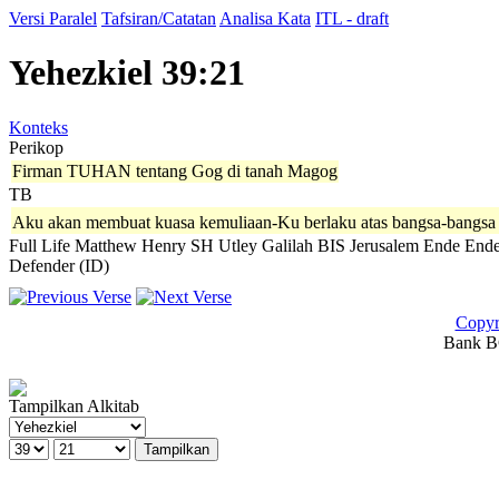
Versi Paralel
Tafsiran/Catatan
Analisa Kata
ITL - draft
Yehezkiel 39:21
Konteks
Perikop
Firman TUHAN tentang Gog di tanah Magog
TB
Aku akan membuat kuasa kemuliaan-Ku berlaku atas bangsa-bangsa
Full Life
Matthew Henry
SH
Utley
Galilah
BIS
Jerusalem
Ende
Ende
Defender (ID)
Copyr
Bank BC
Tampilkan Alkitab