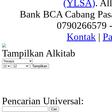
(YLSA)
. Al
Bank BCA Cabang Pasar
0790266579 - 
Kontak
|
Pa
Tampilkan Alkitab
Pencarian Universal: