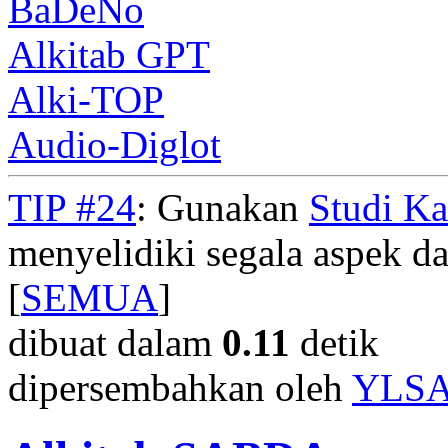
BaDeNo
Alkitab GPT
Alki-TOP
Audio-Diglot
TIP #24
: Gunakan
Studi K
menyelidiki segala aspek dar
[
SEMUA
]
dibuat dalam
0.11
detik
dipersembahkan oleh
YLS