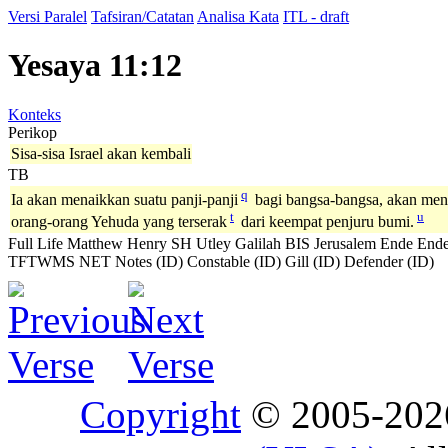
Versi Paralel
Tafsiran/Catatan
Analisa Kata
ITL - draft
Yesaya 11:12
Konteks
Perikop
Sisa-sisa Israel akan kembali
TB
q
Ia akan menaikkan suatu panji-panji
bagi bangsa-bangsa, akan me
t
u
orang-orang Yehuda yang terserak
dari keempat penjuru bumi.
Full Life
Matthew Henry
SH
Utley
Galilah
BIS
Jerusalem
Ende
Ende
TFTWMS
NET Notes (ID)
Constable (ID)
Gill (ID)
Defender (ID)
Copyright
© 2005-20