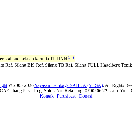
1
t
g berakal budi adalah karunia TUHAN
.
tn
Ref. Silang BIS
Ref. Silang TB
Ref. Silang FULL
Hagelberg
Topik
ight
© 2005-2026
Yayasan Lembaga SABDA (YLSA)
. All Rights Re
A Cabang Pasar Legi Solo - No. Rekening: 0790266579 - a.n. Yulia 
Kontak
|
Partisipasi
|
Donasi