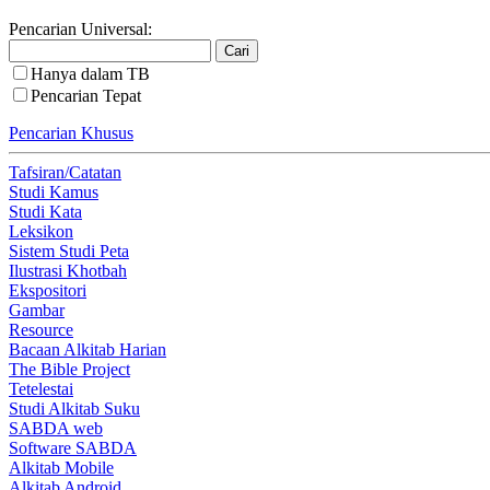
Pencarian Universal:
Hanya dalam TB
Pencarian Tepat
Pencarian Khusus
Tafsiran/Catatan
Studi Kamus
Studi Kata
Leksikon
Sistem Studi Peta
Ilustrasi Khotbah
Ekspositori
Gambar
Resource
Bacaan Alkitab Harian
The Bible Project
Tetelestai
Studi Alkitab Suku
SABDA web
Software SABDA
Alkitab Mobile
Alkitab Android