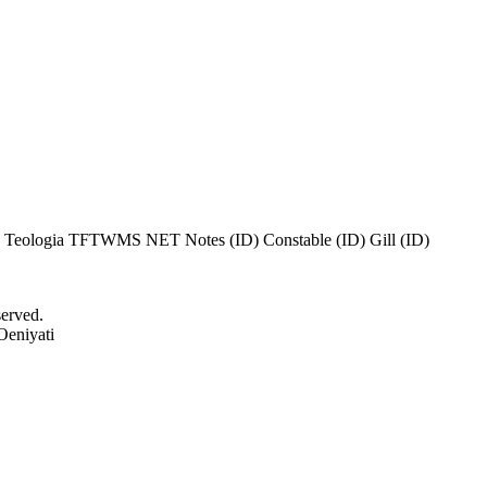
 Teologia
TFTWMS
NET Notes (ID)
Constable (ID)
Gill (ID)
served.
Oeniyati