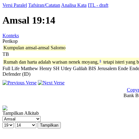
Versi Paralel
Tafsiran/Catatan
Analisa Kata
ITL - draft
Amsal 19:14
Konteks
Perikop
Kumpulan amsal-amsal Salomo
TB
s
Rumah dan harta adalah warisan nenek moyang,
tetapi isteri yan
Full Life
Matthew Henry
SH
Utley
Galilah
BIS
Jerusalem
Ende
Ende
Defender (ID)
Copyr
Bank BC
Tampilkan Alkitab