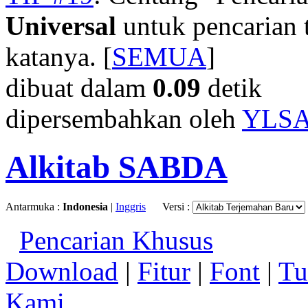
Universal
untuk pencarian t
katanya. [
SEMUA
]
dibuat dalam
0.09
detik
dipersembahkan oleh
YLS
Alkitab SABDA
Antarmuka :
Indonesia
|
Inggris
Versi :
Pencarian Khusus
Download
|
Fitur
|
Font
|
Tu
Kami