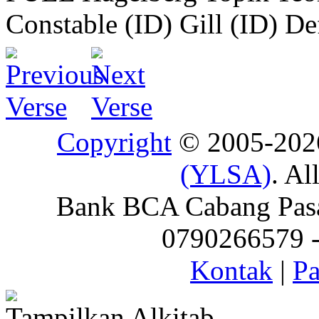
Constable (ID)
Gill (ID)
De
Copyright
© 2005-20
(YLSA)
. Al
Bank BCA Cabang Pasar
0790266579 - 
Kontak
|
Pa
Tampilkan Alkitab