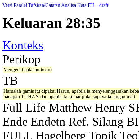
Versi Paralel
Tafsiran/Catatan
Analisa Kata
ITL - draft
Keluaran 28:35
Konteks
Perikop
Mengenai pakaian imam
TB
Haruslah gamis itu dipakai Harun, apabila ia menyelenggarakan keba
hadapan TUHAN dan apabila ia keluar pula, supaya ia jangan mati.
Full Life
Matthew Henry
S
Ende
Endetn
Ref. Silang B
FULL
Hagelberg
Topik Teo