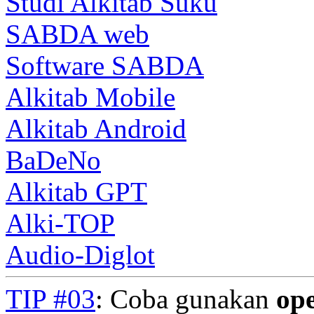
Studi Alkitab Suku
SABDA web
Software SABDA
Alkitab Mobile
Alkitab Android
BaDeNo
Alkitab GPT
Alki-TOP
Audio-Diglot
TIP #03
: Coba gunakan
op