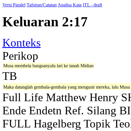
Versi Paralel
Tafsiran/Catatan
Analisa Kata
ITL - draft
Keluaran 2:17
Konteks
Perikop
Musa membela bangsanyaIa lari ke tanah Midian
TB
Maka datanglah gembala-gembala yang mengusir mereka, lalu Musa
Full Life
Matthew Henry
S
Ende
Endetn
Ref. Silang B
FULL
Hagelberg
Topik Teo