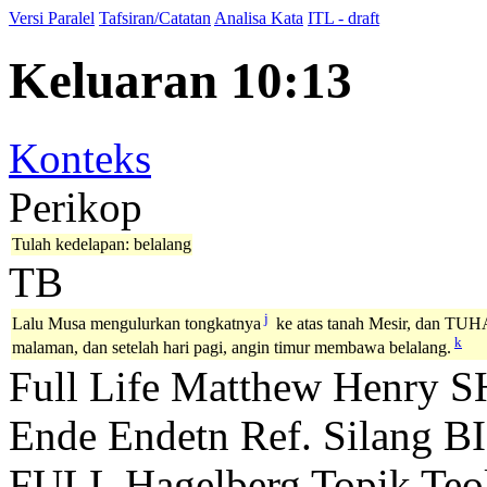
Versi Paralel
Tafsiran/Catatan
Analisa Kata
ITL - draft
Keluaran 10:13
Konteks
Perikop
Tulah kedelapan: belalang
TB
j
Lalu Musa mengulurkan tongkatnya
ke atas tanah Mesir, dan TUHA
k
malaman, dan setelah hari pagi, angin timur membawa belalang.
Full Life
Matthew Henry
S
Ende
Endetn
Ref. Silang B
FULL
Hagelberg
Topik Teo