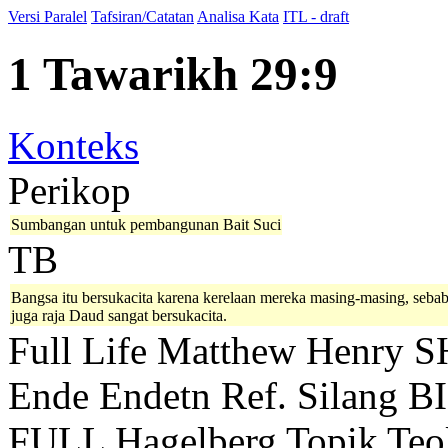
Versi Paralel
Tafsiran/Catatan
Analisa Kata
ITL - draft
1 Tawarikh 29:9
Konteks
Perikop
Sumbangan untuk pembangunan Bait Suci
TB
Bangsa itu bersukacita karena kerelaan mereka masing-masing, sebab
juga raja Daud sangat bersukacita.
Full Life
Matthew Henry
S
Ende
Endetn
Ref. Silang B
FULL
Hagelberg
Topik Teo