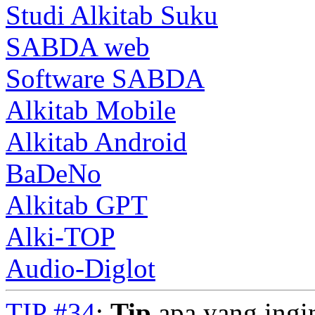
Studi Alkitab Suku
SABDA web
Software SABDA
Alkitab Mobile
Alkitab Android
BaDeNo
Alkitab GPT
Alki-TOP
Audio-Diglot
TIP #34
:
Tip
apa yang ingi