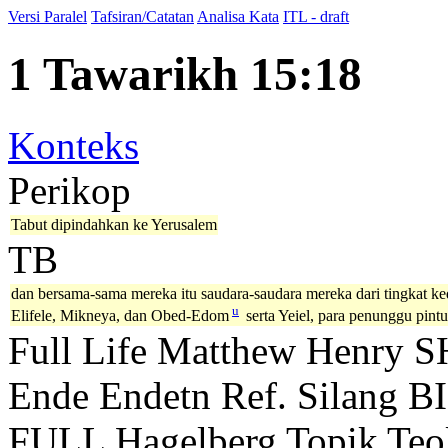
Versi Paralel
Tafsiran/Catatan
Analisa Kata
ITL - draft
1 Tawarikh 15:18
Konteks
Perikop
Tabut dipindahkan ke Yerusalem
TB
dan bersama-sama mereka itu saudara-saudara mereka dari tingkat ke
u
Elifele, Mikneya, dan Obed-Edom
serta Yeiel, para penunggu pint
Full Life
Matthew Henry
S
Ende
Endetn
Ref. Silang B
FULL
Hagelberg
Topik Teo