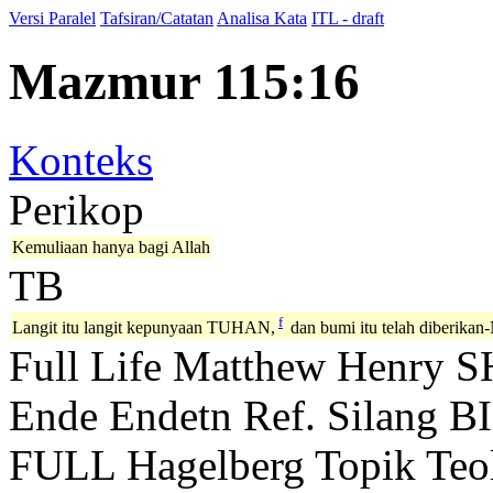
Versi Paralel
Tafsiran/Catatan
Analisa Kata
ITL - draft
Mazmur 115:16
Konteks
Perikop
Kemuliaan hanya bagi Allah
TB
f
Langit itu langit kepunyaan TUHAN,
dan bumi itu telah diberikan
Full Life
Matthew Henry
S
Ende
Endetn
Ref. Silang B
FULL
Hagelberg
Topik Teo