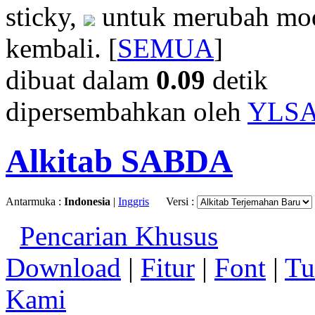
sticky,
untuk merubah mod
kembali. [
SEMUA
]
dibuat dalam
0.09
detik
dipersembahkan oleh
YLS
Alkitab SABDA
Antarmuka :
Indonesia
|
Inggris
Versi :
Pencarian Khusus
Download
|
Fitur
|
Font
|
Tu
Kami