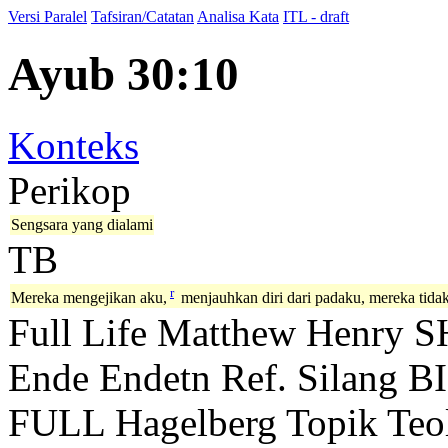
Versi Paralel
Tafsiran/Catatan
Analisa Kata
ITL - draft
Ayub 30:10
Konteks
Perikop
Sengsara yang dialami
TB
r
Mereka mengejikan aku,
menjauhkan diri dari padaku, mereka tida
Full Life
Matthew Henry
S
Ende
Endetn
Ref. Silang B
FULL
Hagelberg
Topik Teo