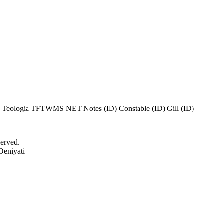
 Teologia
TFTWMS
NET Notes (ID)
Constable (ID)
Gill (ID)
served.
Oeniyati