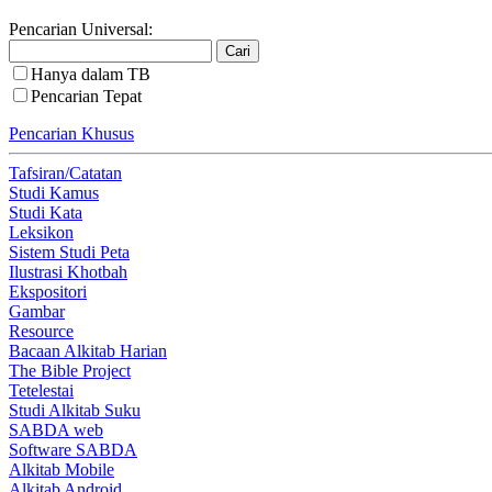
Pencarian Universal:
Hanya dalam TB
Pencarian Tepat
Pencarian Khusus
Tafsiran/Catatan
Studi Kamus
Studi Kata
Leksikon
Sistem Studi Peta
Ilustrasi Khotbah
Ekspositori
Gambar
Resource
Bacaan Alkitab Harian
The Bible Project
Tetelestai
Studi Alkitab Suku
SABDA web
Software SABDA
Alkitab Mobile
Alkitab Android