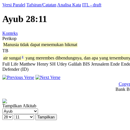
Versi Paralel
Tafsiran/Catatan
Analisa Kata
ITL - draft
Ayub 28:11
Konteks
Perikop
Manusia tidak dapat menemukan hikmat
TB
z
air sungai
yang merembes dibendungnya, dan apa yang tersembuny
Full Life
Matthew Henry
SH
Utley
Galilah
BIS
Jerusalem
Ende
Ende
Defender (ID)
Copyr
Bank BC
Tampilkan Alkitab