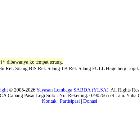
a
i
dibawanya ke tempat terang.
tn
Ref. Silang BIS
Ref. Silang TB
Ref. Silang FULL
Hagelberg
Topik
ight
© 2005-2026
Yayasan Lembaga SABDA (YLSA)
. All Rights Re
A Cabang Pasar Legi Solo - No. Rekening: 0790266579 - a.n. Yulia 
Kontak
|
Partisipasi
|
Donasi