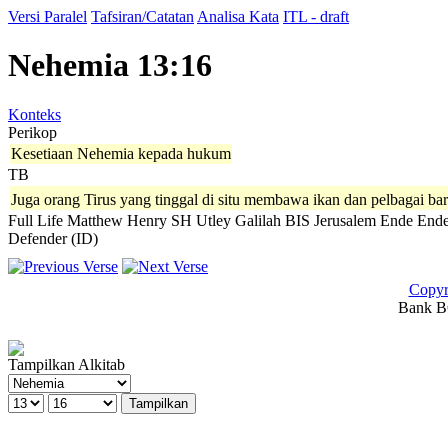
Versi Paralel
Tafsiran/Catatan
Analisa Kata
ITL - draft
Nehemia 13:16
Konteks
Perikop
Kesetiaan Nehemia kepada hukum
TB
Juga orang Tirus yang tinggal di situ membawa ikan dan pelbagai ba
Full Life
Matthew Henry
SH
Utley
Galilah
BIS
Jerusalem
Ende
Ende
Defender (ID)
Copyr
Bank BC
Tampilkan Alkitab