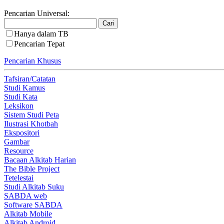
Pencarian Universal:
Hanya dalam TB
Pencarian Tepat
Pencarian Khusus
Tafsiran/Catatan
Studi Kamus
Studi Kata
Leksikon
Sistem Studi Peta
Ilustrasi Khotbah
Ekspositori
Gambar
Resource
Bacaan Alkitab Harian
The Bible Project
Tetelestai
Studi Alkitab Suku
SABDA web
Software SABDA
Alkitab Mobile
Alkitab Android