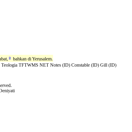
p
abat,
bahkan di Yerusalem.
 Teologia
TFTWMS
NET Notes (ID)
Constable (ID)
Gill (ID)
served.
Oeniyati