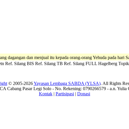
rang dagangan dan menjual itu kepada orang-orang Yehuda pada hari S
tn
Ref. Silang BIS
Ref. Silang TB
Ref. Silang FULL
Hagelberg
Topik
ight
© 2005-2026
Yayasan Lembaga SABDA (YLSA)
. All Rights Re
A Cabang Pasar Legi Solo - No. Rekening: 0790266579 - a.n. Yulia 
Kontak
|
Partisipasi
|
Donasi