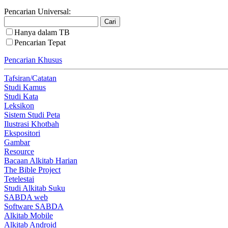
Pencarian Universal:
Hanya dalam TB
Pencarian Tepat
Pencarian Khusus
Tafsiran/Catatan
Studi Kamus
Studi Kata
Leksikon
Sistem Studi Peta
Ilustrasi Khotbah
Ekspositori
Gambar
Resource
Bacaan Alkitab Harian
The Bible Project
Tetelestai
Studi Alkitab Suku
SABDA web
Software SABDA
Alkitab Mobile
Alkitab Android