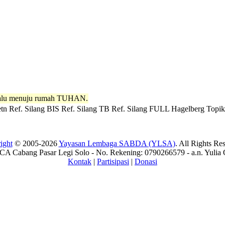
 lalu menuju rumah TUHAN.
tn
Ref. Silang BIS
Ref. Silang TB
Ref. Silang FULL
Hagelberg
Topik
ight
© 2005-2026
Yayasan Lembaga SABDA (YLSA)
. All Rights Re
A Cabang Pasar Legi Solo - No. Rekening: 0790266579 - a.n. Yulia 
Kontak
|
Partisipasi
|
Donasi