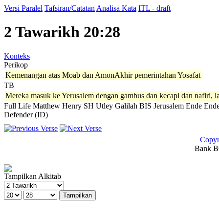
Versi Paralel
Tafsiran/Catatan
Analisa Kata
ITL - draft
2 Tawarikh 20:28
Konteks
Perikop
Kemenangan atas Moab dan AmonAkhir pemerintahan Yosafat
TB
Mereka masuk ke Yerusalem dengan gambus dan kecapi dan nafiri,
Full Life
Matthew Henry
SH
Utley
Galilah
BIS
Jerusalem
Ende
Ende
Defender (ID)
Copyr
Bank BC
Tampilkan Alkitab