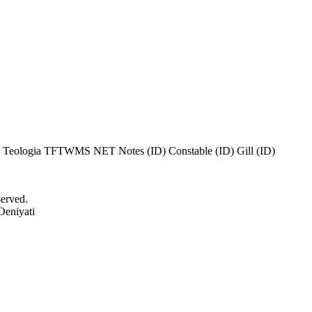
 Teologia
TFTWMS
NET Notes (ID)
Constable (ID)
Gill (ID)
served.
Oeniyati