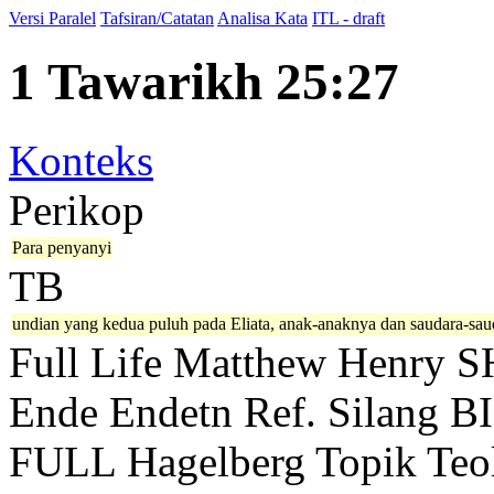
Versi Paralel
Tafsiran/Catatan
Analisa Kata
ITL - draft
1 Tawarikh 25:27
Konteks
Perikop
Para penyanyi
TB
undian yang kedua puluh pada Eliata, anak-anaknya dan saudara-sau
Full Life
Matthew Henry
S
Ende
Endetn
Ref. Silang B
FULL
Hagelberg
Topik Teo