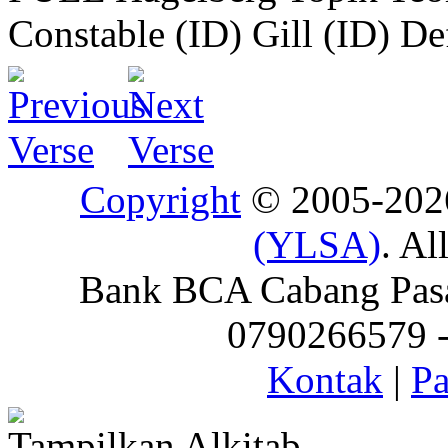
Constable (ID)
Gill (ID)
De
Copyright
© 2005-20
(YLSA)
. Al
Bank BCA Cabang Pasar
0790266579 - 
Kontak
|
Pa
Tampilkan Alkitab