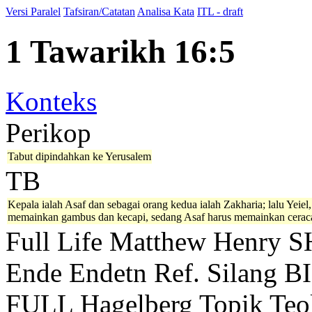
Versi Paralel
Tafsiran/Catatan
Analisa Kata
ITL - draft
1 Tawarikh 16:5
Konteks
Perikop
Tabut dipindahkan ke Yerusalem
TB
Kepala ialah Asaf dan sebagai orang kedua ialah Zakharia; lalu Yeie
memainkan gambus dan kecapi, sedang Asaf harus memainkan cerac
Full Life
Matthew Henry
S
Ende
Endetn
Ref. Silang B
FULL
Hagelberg
Topik Teo