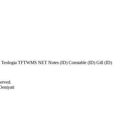
 Teologia
TFTWMS
NET Notes (ID)
Constable (ID)
Gill (ID)
served.
Oeniyati