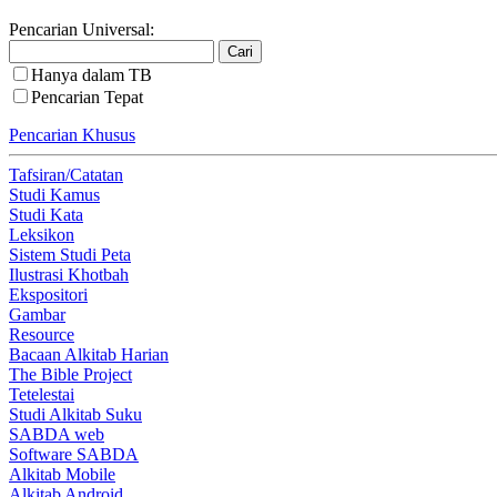
Pencarian Universal:
Hanya dalam TB
Pencarian Tepat
Pencarian Khusus
Tafsiran/Catatan
Studi Kamus
Studi Kata
Leksikon
Sistem Studi Peta
Ilustrasi Khotbah
Ekspositori
Gambar
Resource
Bacaan Alkitab Harian
The Bible Project
Tetelestai
Studi Alkitab Suku
SABDA web
Software SABDA
Alkitab Mobile
Alkitab Android