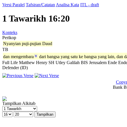
Versi Paralel
Tafsiran/Catatan
Analisa Kata
ITL - draft
1 Tawarikh 16:20
Konteks
Perikop
Nyanyian puji-pujian Daud
TB
w
dan mengembara
dari bangsa yang satu ke bangsa yang lain, dan d
Full Life
Matthew Henry
SH
Utley
Galilah
BIS
Jerusalem
Ende
Ende
Defender (ID)
Copyr
Bank BC
Tampilkan Alkitab