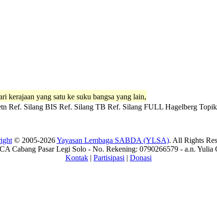
ari kerajaan yang satu ke suku bangsa yang lain,
tn
Ref. Silang BIS
Ref. Silang TB
Ref. Silang FULL
Hagelberg
Topik
ight
© 2005-2026
Yayasan Lembaga SABDA (YLSA)
. All Rights Re
A Cabang Pasar Legi Solo - No. Rekening: 0790266579 - a.n. Yulia 
Kontak
|
Partisipasi
|
Donasi