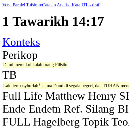
Versi Paralel
Tafsiran/Catatan
Analisa Kata
ITL - draft
1 Tawarikh 14:17
Konteks
Perikop
Daud memukul kalah orang Filistin
TB
t
Lalu termasyhurlah
nama Daud di segala negeri, dan TUHAN menda
Full Life
Matthew Henry
S
Ende
Endetn
Ref. Silang B
FULL
Hagelberg
Topik Teo