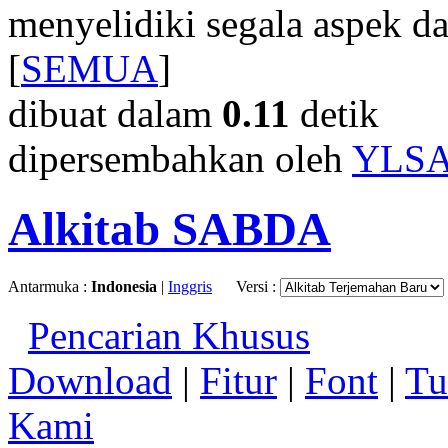
menyelidiki segala aspek dar
[
SEMUA
]
dibuat dalam
0.11
detik
dipersembahkan oleh
YLS
Alkitab SABDA
Antarmuka :
Indonesia
|
Inggris
Versi :
Pencarian Khusus
Download
|
Fitur
|
Font
|
Tu
Kami